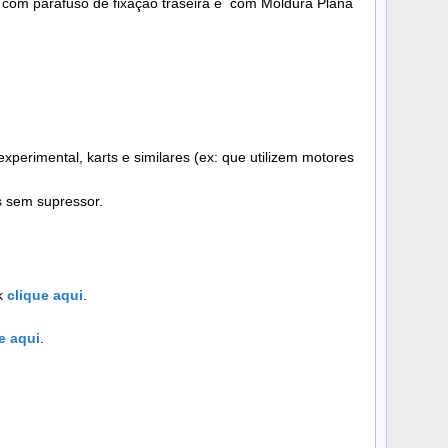
om parafuso de fixação traseira e com Moldura Plana
xperimental, karts e similares (ex: que utilizem motores
s sem supressor.
k
clique aqui
.
e aqui
.