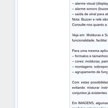
– alarme visual (displa
– alarme sonoro (buzze
– saída de sinal para a
Nota: Buzzer e relé são
Consulte-nos quanto a 
Veja em: Molduras e Su
funcionalidade, facilit
Para uma mesma aplica
– formatos e tamanhos: 
– cores: molduras, pain
– montagens: sobrepor, 
– agrupamento de funçõ
Com estas possibilida
evitando misturar ins
conjuntos já existentes.
Em IMAGENS, algumas fo