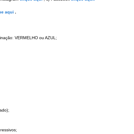
ue aqui
.
minação: VERMELHO ou AZUL;
ado);
ressivos;