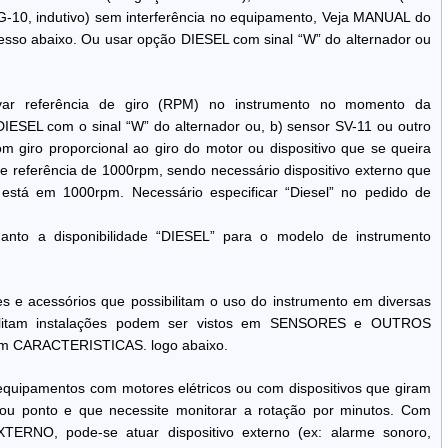
G-10, indutivo) sem interferência no equipamento, Veja MANUAL do
esso abaixo. Ou usar opção DIESEL com sinal “W” do alternador ou
ar referência de giro (RPM) no instrumento no momento da
 DIESEL com o sinal “W” do alternador ou, b) sensor SV-11 ou outro
om giro proporcional ao giro do motor ou dispositivo que se queira
se referência de 1000rpm, sendo necessário dispositivo externo que
está em 1000rpm. Necessário especificar “Diesel” no pedido de
uanto a disponibilidade “DIESEL” para o modelo de instrumento
es e acessórios que possibilitam o uso do instrumento em diversas
cilitam instalações podem ser vistos em SENSORES e OUTROS
m CARACTERISTICAS. logo abaixo.
equipamentos com motores elétricos ou com dispositivos que giram
ou ponto e que necessite monitorar a rotação por minutos. Com
ERNO, pode-se atuar dispositivo externo (ex: alarme sonoro,