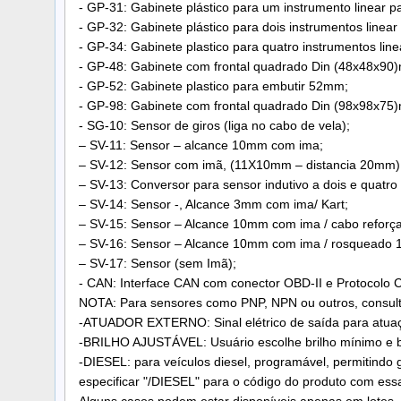
- GP-31: Gabinete plástico para um instrumento linear
- GP-32: Gabinete plástico para dois instrumentos line
- GP-34: Gabinete plastico para quatro instrumentos li
- GP-48: Gabinete com frontal quadrado Din (48x48x90
- GP-52: Gabinete plastico para embutir 52mm;
- GP-98: Gabinete com frontal quadrado Din (98x98x75
- SG-10: Sensor de giros (liga no cabo de vela);
– SV-11: Sensor – alcance 10mm com ima;
– SV-12: Sensor com imã, (11X10mm – distancia 20mm)
– SV-13: Conversor para sensor indutivo a dois e quatro 
– SV-14: Sensor -, Alcance 3mm com ima/ Kart;
– SV-15: Sensor – Alcance 10mm com ima / cabo reforç
– SV-16: Sensor – Alcance 10mm com ima / rosqueado 1
– SV-17: Sensor (sem Imã);
- CAN: Interface CAN com conector OBD-II e Protocolo
NOTA: Para sensores como PNP, NPN ou outros, consult
-ATUADOR EXTERNO: Sinal elétrico de saída para atuação 
-BRILHO AJUSTÁVEL: Usuário escolhe brilho mínimo e br
-DIESEL: para veículos diesel, programável, permitindo 
especificar "/DIESEL" para o código do produto com ess
Alguns casos podem estar disponíveis apenas em lotes