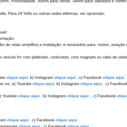
9)mm, Profundidade: 30mm para Street, 34mm para Standard e 39mm c
s. Para 24 Volts ou outras redes elétricas, ver opcionais;
esel;
entação;
o de velas simplifica a instalação, é necessário para: motos, aviação e
o veículo for com platinado, carburado, com magneto ou cabo de vela
ube
clique aqui
, b) Instagram
clique aqui
, c) Facebook
clique aqui
.
er no: a) Youtube
clique aqui
, b) Instagram
clique aqui
, c) Faceboo
a) Youtube
clique aqui
, b) Instagram
clique aqui
, c) Facebook
cliqu
gram
clique aqui
, c) Facebook
clique aqui
.
 Instagram
clique aqui
, c) Facebook
clique aqui.