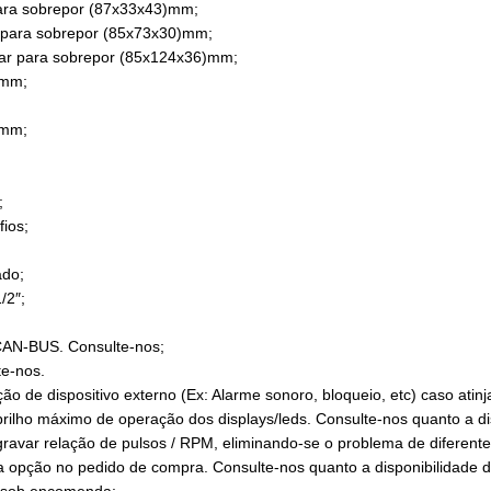
 para sobrepor (87x33x43)mm;
ar para sobrepor (85x73x30)mm;
near para sobrepor (85x124x36)mm;
)mm;
)mm;
;
fios;
ado;
/2″;
 CAN-BUS. Consulte-nos;
e-nos.
de dispositivo externo (Ex: Alarme sonoro, bloqueio, etc) caso atinja
ilho máximo de operação dos displays/leds. Consulte-nos quanto a di
gravar relação de pulsos / RPM, eliminando-se o problema de diferente
a opção no pedido de compra. Consulte-nos quanto a disponibilidade 
, sob encomenda;