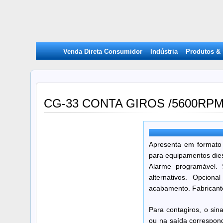
Venda Direta Consumidor
Indústria
Produtos &
CG-33 CONTA GIROS /5600RPM
Apresenta em formato 
para equipamentos diesel
Alarme programável. 
alternativos. Opcion
acabamento. Fabricante
Para contagiros, o sin
ou na saída correspond