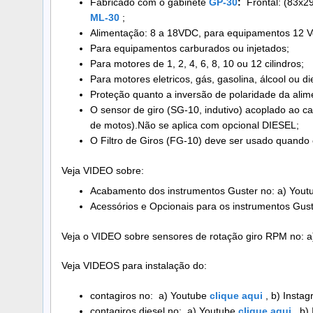
Fabricado com o gabinete
GP-30
:
Frontal: (83x2
ML-30
;
Alimentação: 8 a 18VDC, para equipamentos 12 Volt
Para equipamentos carburados ou injetados;
Para motores de 1, 2, 4, 6, 8, 10 ou 12 cilindros;
Para motores eletricos, gás, gasolina, álcool ou di
Proteção quanto a inversão de polaridade da alim
O sensor de giro (SG-10, indutivo) acoplado ao cab
de motos).Não se aplica com opcional DIESEL;
O Filtro de Giros (FG-10) deve ser usado quando 
Veja VIDEO sobre:
Acabamento dos instrumentos Guster no: a) Yout
Acessórios e Opcionais para os instrumentos Gust
Veja o VIDEO sobre sensores de rotação giro RPM no: 
Veja VIDEOS para instalação do:
contagiros no: a) Youtube
clique aqui
, b) Insta
contagiros diesel no: a) Youtube
clique aqui
, b)