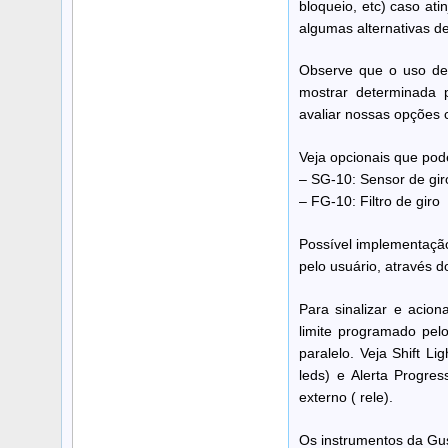
bloqueio, etc) caso ati
algumas alternativas d
Observe que o uso de 
mostrar determinada p
avaliar nossas opções 
Veja opcionais que pode
– SG-10: Sensor de gir
– FG-10: Filtro de giro
Possível implementação
pelo usuário, através d
Para sinalizar e acio
limite programado pelo
paralelo. Veja Shift L
leds) e Alerta Progre
externo ( rele).
Os instrumentos da Gus