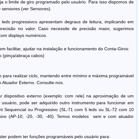
nja o limite de giro programado pelo usuário. Para isso dispomos de
e sensores (ver Sensores).
leds progressivos apresentam degraus de leitura, implicando em
recisão no valor. Caso necessite de precisão maior, sugerimos
com displays numéricos.
m facilitar, ajudar na instalação e funcionamento do Conta-Giros:
o (pinça/abraça cabos)
 para realizar ciclo, mantendo entre mínimo e máxima programável
o Atuador Externo. Consulte-nos.
nar dispositivo externo (exemplo: com rele) na aproximação de um
 usuário, pode ser adquirido outro instrumento para funcionar em
ight Sequencial ou Progressivo (SL-71 com 5 leds ou SL-72 com 10
ssivo (AP-10, -20, -30, -40). Temos modelos sem e com atuador
ter podem ter funções programáveis pelo usuário para: