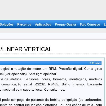
 Soluções
Parceiros
Aplicações
Porque Guster
Fale Conosco
L
/LINEAR VERTICAL
O Produto
digital a rotação do motor em RPM. Precisão digital. Conta giros
 (ver opcionais). Shift light opcional.
Saída elétrica. Sensores, cores, formatos, montagens, modelos
al comunicação serial RS232, RS485. Brilho intenso. Excelente
 nacional com suporte local. Consulte-nos.
al pode ser pego do pulsante da bobina de ignição (se carburado),
ente da central (se ignição eletrônica), ou nos cabos de vela (com