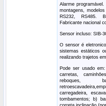
Alarme programável. S
montagens, modelos a
RS232, RS485. Bri
Fabricante nacional c
Sensor incluso: SIB-3
O sensor é eletronico
sistemas estáticos 
realizando trajetos e
Pode ser usado em: 
carretas, caminhõe
reboques, b
retroescavadeira,empil
carregadeira, escava
tombamentos; b) bar
correta inclinação (p