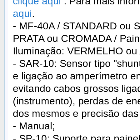
clique aqui
. Para mais inf
aqui
.
- MF-40A / STANDARD ou S
PRATA ou CROMADA / Paine
Iluminação: VERMELHO ou
- SAR-10: Sensor tipo "shunt
e ligação ao amperímetro e
evitando cabos grossos liga
(instrumento), perdas de en
dos mesmos e precisão das
- Manual;
- SP-10: Suporte para paine