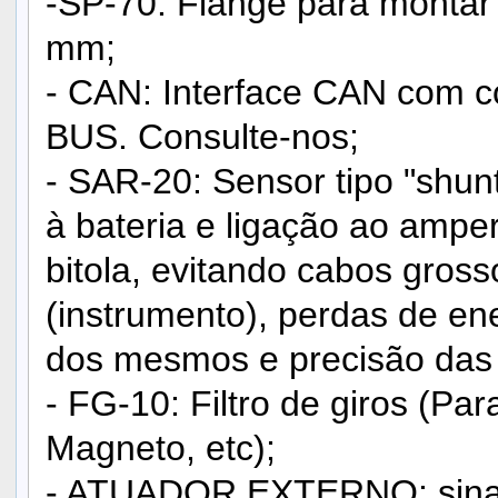
-SP-70: Flange para montar
mm;
- CAN: Interface CAN com c
BUS. Consulte-nos;
- SAR-20: Sensor tipo "shun
à bateria e ligação ao amp
bitola, evitando cabos gross
(instrumento), perdas de en
dos mesmos e precisão das
- FG-10: Filtro de giros (Pa
Magneto, etc);
- ATUADOR EXTERNO: sinal 