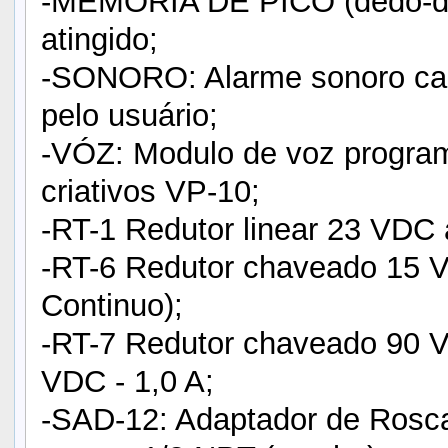
-MEMÓRIA DE PICO (dedo-dur
atingido;
-SONORO: Alarme sonoro caso
pelo usuário;
-VÓZ: Modulo de voz program
criativos VP-10;
-RT-1 Redutor linear 23 VDC 
-RT-6 Redutor chaveado 15 
Continuo);
-RT-7 Redutor chaveado 90
VDC - 1,0 A;
-SAD-12: Adaptador de Rosc