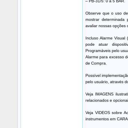
– PB-31/5: 0 a 5 BAR.
Observe que o uso de 
mostrar determinada p
avaliar nossas opções 
Incluso Alarme Visual 
pode atuar dispositi
Programáveis pelo usuá
Alarme para excesso de
de Compra.
Possível implementação
pelo usuário, através d
Veja IMAGENS ilustrat
relacionados e opcionai
Veja VIDEOS sobre Aca
instrumentos em CAR