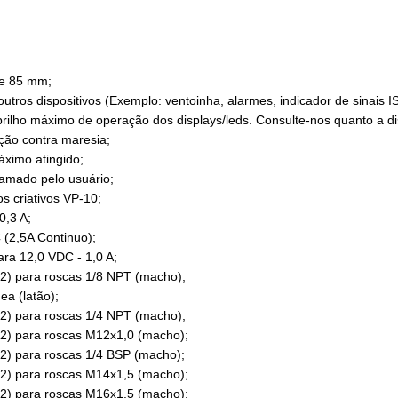
de 85 mm;
s dispositivos (Exemplo: ventoinha, alarmes, indicador de sinais IS-
ilho máximo de operação dos displays/leds. Consulte-nos quanto a di
ção contra maresia;
ximo atingido;
amado pelo usuário;
s criativos VP-10;
0,3 A;
(2,5A Continuo);
a 12,0 VDC - 1,0 A;
) para roscas 1/8 NPT (macho);
a (latão);
) para roscas 1/4 NPT (macho);
2) para roscas M12x1,0 (macho);
) para roscas 1/4 BSP (macho);
2) para roscas M14x1,5 (macho);
2) para roscas M16x1,5 (macho);