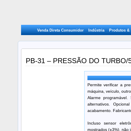
Venda Direta Consumidor
Indústria
Produtos &
PB-31 – PRESSÃO DO TURBO
Permite verificar a p
máquina, veículo, outro
Alarme programável. 
alternativos. Opcion
acabamento. Fabricante
Incluso sensor eletr
mostrados (±3%), não in