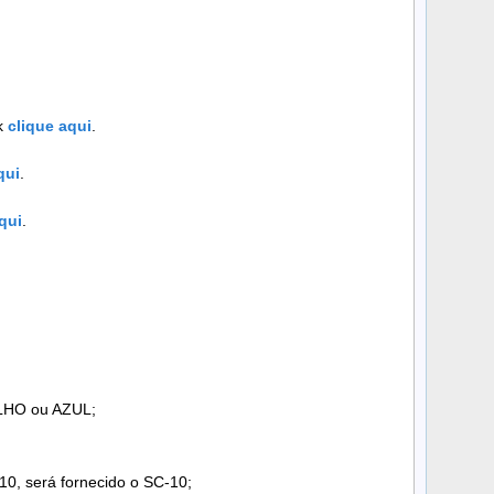
k
clique aqui
.
qui
.
qui
.
LHO ou AZUL;
10, será fornecido o SC-10;