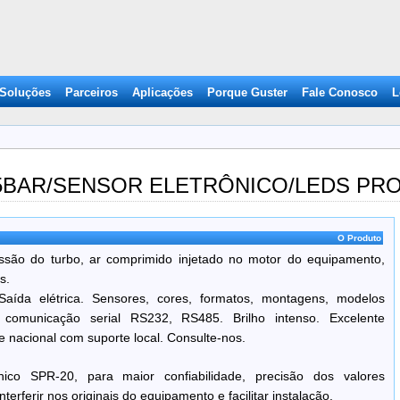
 Soluções
Parceiros
Aplicações
Porque Guster
Fale Conosco
L
/5BAR/SENSOR ELETRÔNICO/LEDS PR
O Produto
ressão do turbo, ar comprimido injetado no motor do equipamento,
s.
Saída elétrica. Sensores, cores, formatos, montagens, modelos
al comunicação serial RS232, RS485. Brilho intenso. Excelente
 nacional com suporte local. Consulte-nos.
ônico SPR-20, para maior confiabilidade, precisão dos valores
terferir nos originais do equipamento e facilitar instalação.