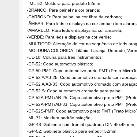
- ML-52: Moldura para produto 52mm.
-BRANCO: Para painel na cor branca;
-CARBONO: Para painel na cor fibra de carbono;
-ÂMBAR: Para leds e displays na cor âmbar (tom alaranj
-AMARELO: Para leds e displays na cor amarela;
-VERDE: Para leds e displays na cor verde;
-MULTICOR: Alteração de cor na sequência de leds prog
-MOLDURA COLORIDA: Titânio, Laranja, Dourado, Verme
-CL-10: Coluna para três instrumentos;
-CP-52: Copo automotivo plástico;
-CP-50-PMT: Copo automotivo preto PMT (Preto MicroTe
-CP-52 A/AB-25: Copo automotivo cromado com abraçad
-CP-52 A/AB-33: Copo automotivo cromado com abraçad
-CP-52 S: Copo automotivo cromado para painel;
-CP-52A-PMT/AB-25: Copo automotivo preto PMT (Preto
-CP-52A-PMT/AB-33: Copo automotivo preto PMT (Preto
-CP-52S-PMT: Copo automotivo preto PMT (Preto MicroT
-ML-71: Moldura padrão aviação;
-GP-48: Gabinete com frontal quadrada DIN 48x48 mm;
-GP-52: Gabinete plástico para embutir 52mm;