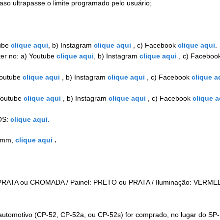
caso ultrapasse o limite programado pelo usuário;
ube
clique aqui
, b) Instagram
clique aqui
, c) Facebook
clique aqui
.
er no: a) Youtube
clique aqui
, b) Instagram
clique aqui
, c) Faceboo
Youtube
clique aqui
, b) Instagram
clique aqui
, c) Facebook
clique a
 Youtube
clique aqui
, b) Instagram
clique aqui
, c) Facebook
clique a
OS:
clique aqui.
52mm,
clique aqui
.
PRATA ou CROMADA / Painel: PRETO ou PRATA / Iluminação: VERME
automotivo (CP-52, CP-52a, ou CP-52s) for comprado, no lugar do SP-