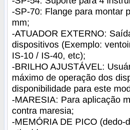
-SP-54: Suporte para 4 inst
-SP-70: Flange para montar 
mm;
-ATUADOR EXTERNO: Saída pa
dispositivos (Exemplo: ventoi
IS-10 / IS-40, etc);
-BRILHO AJUSTÁVEL: Usuário 
máximo de operação dos disp
disponibilidade para este mod
-MARESIA: Para aplicação ma
contra maresia;
-MEMÓRIA DE PICO (dedo-dur