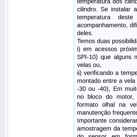
temperatura dos cili
cilindro. Se instal
temperatura dest
acompanhamento, dific
deles.
Temos duas possibilid
i) em acessos próxim
SPI-10) que alguns 
velas ou,
ii) verificando a tem
montado entre a vela 
-30 ou -40), Em muit
no bloco do motor,
formato olhal na ve
manutenção frequente
Importante consider
amostragem da tempe
do sensor em form