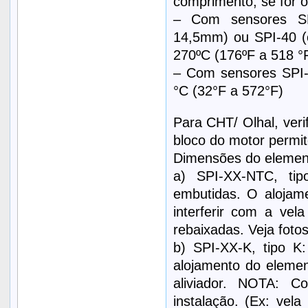
comprimento, se for o
– Com sensores SP
14,5mm) ou SPI-40 (
270ºC (176ºF a 518 °F
– Com sensores SPI-
°C (32°F a 572°F)
Para CHT/ Olhal, veri
bloco do motor permi
Dimensões do element
a) SPI-XX-NTC, ti
embutidas. O alojam
interferir com a v
rebaixadas. Veja fot
b) SPI-XX-K, tipo K
alojamento do eleme
aliviador. NOTA: C
instalação. (Ex: vela