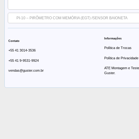
PI-10 – PIRÔMETRO COM MEMÓRIA (EGT) /SENSOR BAIONETA
Informações
Contato
Política de Trocas
+55 41 3014-3536
Política de Privacidade
+55 41 9-9531-9924
ATE Montagem e Testes
vendas@guster.com.br
Guster.