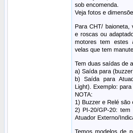
sob encomenda.
Veja fotos e dimens
Para CHT/ baioneta, v
e roscas ou adaptador
motores tem estes 
velas que tem manute
Tem duas saídas de a
a) Saída para (buzzer)
b) Saída para Atua
Light). Exemplo: para 
NOTA:
1) Buzzer e Relé são 
2) PI-20/GP-20: tem
Atuador Externo/Indi
Temos modelos de p