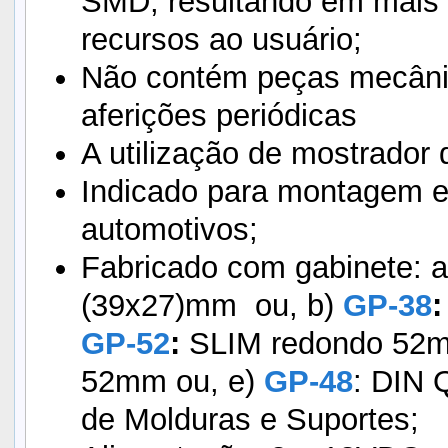
SMD, resultando em mais c
recursos ao usuário;
Não contém peças mecânic
aferições periódicas
A utilização de mostrador d
Indicado para montagem e
automotivos;
Fabricado com gabinete: 
(39x27)mm ou, b)
GP-38
:
GP-52
:
SLIM redondo 52m
52mm ou, e)
GP-48
: DIN 
de Molduras e Suportes;