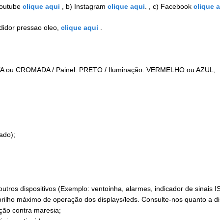
Youtube
clique aqui
, b) Instagram
clique aqui
. , c) Facebook
clique 
didor pressao oleo,
clique aqui
.
A ou CROMADA / Painel: PRETO / Iluminação: VERMELHO ou AZUL;
ado);
s dispositivos (Exemplo: ventoinha, alarmes, indicador de sinais IS-
ilho máximo de operação dos displays/leds. Consulte-nos quanto a di
ção contra maresia;