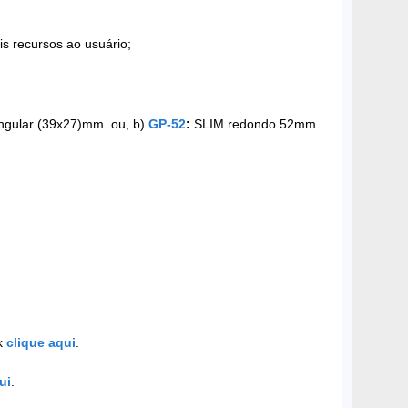
is recursos ao usuário;
angular (39x27)mm ou, b)
GP-52
:
SLIM redondo 52mm
k
clique aqui
.
ui
.