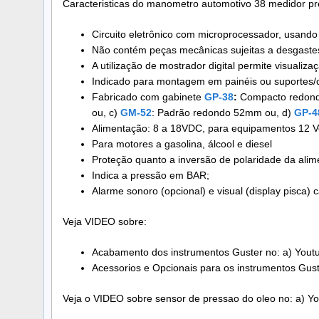
Caracteristicas do manometro automotivo 38 medidor pr
Circuito eletrônico com microprocessador, usando 
Não contém peças mecânicas sujeitas a desgastes
A utilização de mostrador digital permite visualiza
Indicado para montagem em painéis ou suportes/
Fabricado com gabinete
GP-38
:
Compacto redondo
ou, c)
GM-52
: Padrão redondo 52mm ou, d)
GP-4
Alimentação: 8 a 18VDC, para equipamentos 12 Volt
Para motores a gasolina, álcool e diesel
Proteção quanto a inversão de polaridade da alim
Indica a pressão em BAR;
Alarme sonoro (opcional) e visual (display pisca) 
Veja VIDEO sobre:
Acabamento dos instrumentos Guster no: a) Yout
Acessorios e Opcionais para os instrumentos Gust
Veja o VIDEO sobre sensor de pressao do oleo no: a) Y