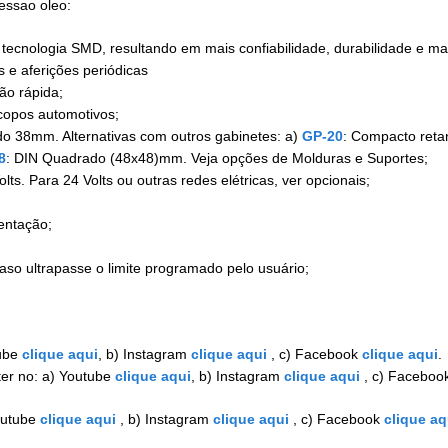
essao oleo:
tecnologia SMD, resultando em mais confiabilidade, durabilidade e ma
 e aferições periódicas
ção rápida;
copos automotivos;
 38mm. Alternativas com outros gabinetes: a)
GP-20
: Compacto ret
8
: DIN Quadrado (48x48)mm. Veja opções de Molduras e Suportes;
s. Para 24 Volts ou outras redes elétricas, ver opcionais;
entação;
caso ultrapasse o limite programado pelo usuário;
ube
clique aqui
, b) Instagram
clique aqui
, c) Facebook
clique aqui
.
er no: a) Youtube
clique aqui
, b) Instagram
clique aqui
, c) Faceboo
outube
clique aqui
, b) Instagram
clique aqui
, c) Facebook
clique aq