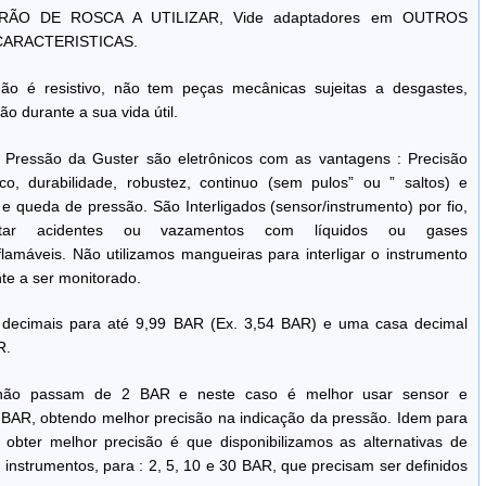
ÃO DE ROSCA A UTILIZAR, Vide adaptadores em OUTROS
 CARACTERISTICAS.
não é resistivo, não tem peças mecânicas sujeitas a desgastes,
ão durante a sua vida útil.
Pressão da Guster são eletrônicos com as vantagens : Precisão
, durabilidade, robustez, continuo (sem pulos” ou ” saltos) e
 e queda de pressão. São Interligados (sensor/instrumento) por fio,
itar acidentes ou vazamentos com líquidos ou gases
flamáveis. Não utilizamos mangueiras para interligar o instrumento
te a ser monitorado.
 decimais para até 9,99 BAR (Ex. 3,54 BAR) e uma casa decimal
R.
não passam de 2 BAR e neste caso é melhor usar sensor e
 BAR, obtendo melhor precisão na indicação da pressão. Idem para
obter melhor precisão é que disponibilizamos as alternativas de
instrumentos, para : 2, 5, 10 e 30 BAR, que precisam ser definidos