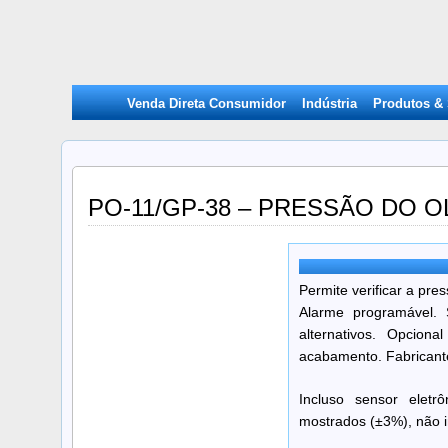
Venda Direta Consumidor
Indústria
Produtos &
PO-11/GP-38 – PRESSÃO DO 
Permite verificar a pre
Alarme programável. 
alternativos. Opcion
acabamento. Fabricante
Incluso sensor eletr
mostrados (±3%), não in