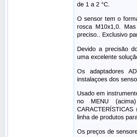
de 1 a 2 °C.
O sensor tem o forma
rosca M10x1,0. Mas 
preciso.. Exclusivo p
Devido a precisão d
uma excelente soluçã
Os adaptadores ADT
instalaçoes dos sens
Usado em instrumentos
no MENU (acima)
CARACTERÍSTICAS (a
linha de produtos par
Os preços de sensores