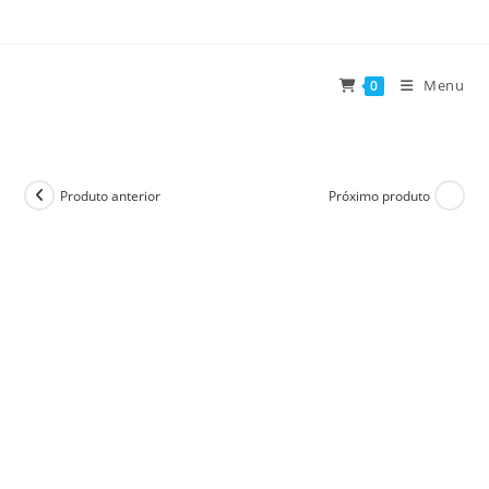
Ir
para
o
Menu
0
conteúdo
Produto anterior
Próximo produto