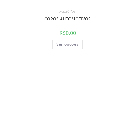
Acessórios
COPOS AUTOMOTIVOS
R$
0,00
Este
Ver opções
produto
tem
várias
variantes.
As
opções
podem
ser
escolhidas
na
página
do
produto