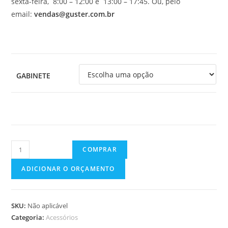
sexta-feira, 8:00 – 12:00 e 13:00 – 17:45. Ou, pelo
email:
vendas@guster.com.br
GABINETE
GABINETES
COMPRAR
PLÁSTICOS
ADICIONAR O ORÇAMENTO
quantidade
SKU:
Não aplicável
Categoria:
Acessórios