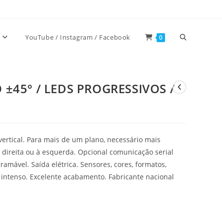
Alternar
YouTube / Instagram / Facebook
0
pesquisa
 ±45° / LEDS PROGRESSIVOS /
do
vertical. Para mais de um plano, necessário mais
site
 direita ou à esquerda. Opcional comunicação serial
amável. Saída elétrica. Sensores, cores, formatos,
 intenso. Excelente acabamento. Fabricante nacional