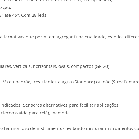
tação;
5º até 45º. Com 28 leds;
ernativas que permitem agregar funcionalidade, estética diferenc
es, verticais, horizontais, ovais, compactos (GP-20).
LIM) ou padrão, resistentes a água (Standard) ou não (Street), mare
ndicados. Sensores alternativos para facilitar aplicações.
externo (saída para relé), memória.
to harmonioso de instrumentos, evitando misturar instrumentos co