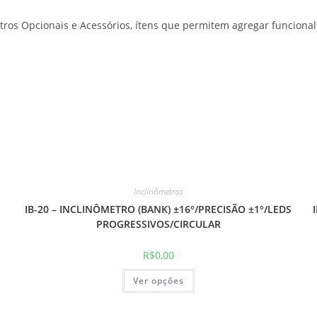
tros Opcionais e Acessórios, ítens que permitem agregar funcional
Inclinômetros
IB-20 – INCLINÔMETRO (BANK) ±16°/PRECISÃO ±1°/LEDS
PROGRESSIVOS/CIRCULAR
R$
0,00
Este
Ver opções
produto
tem
várias
variantes.