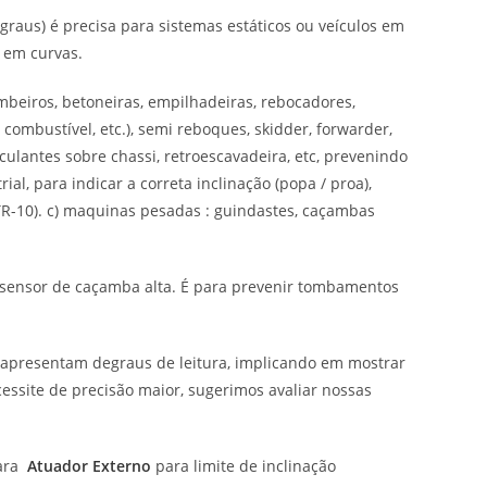
 graus) é precisa para sistemas estáticos ou veículos em
s em curvas.
beiros, betoneiras, empilhadeiras, rebocadores,
 combustível, etc.), semi reboques, skidder, forwarder,
sculantes sobre chassi, retroescavadeira, etc, prevenindo
al, para indicar a correta inclinação (popa / proa),
R-10). c) maquinas pesadas : guindastes, caçambas
e sensor de caçamba alta. É para prevenir tombamentos
 apresentam degraus de leitura, implicando em mostrar
essite de precisão maior, sugerimos avaliar nossas
para
Atuador Externo
para limite de inclinação