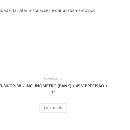
idade, facilitar instalações e dar acabamento nos
Inclinômetros
IB-30/GP-38 – INCLINÔMETRO (BANK) ± 45°/ PRECISÃO ±
1°
Leia mais