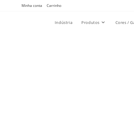
Ir
Minha conta
Carrinho
para
o
Indústria
Produtos
Cores / G
conteúdo