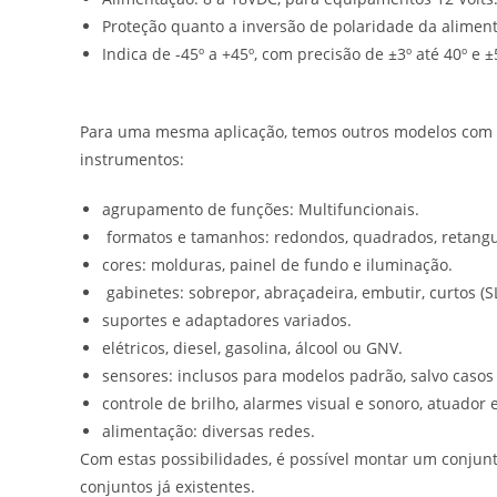
Proteção quanto a inversão de polaridade da alimen
Indica de -45º a +45º, com precisão de ±3º até 40º e ±
Para uma mesma aplicação, temos outros modelos com alt
instrumentos:
agrupamento de funções: Multifuncionais.
formatos e tamanhos: redondos, quadrados, retangular
cores: molduras, painel de fundo e iluminação.
gabinetes: sobrepor, abraçadeira, embutir, curtos (S
suportes e adaptadores variados.
elétricos, diesel, gasolina, álcool ou GNV.
sensores: inclusos para modelos padrão, salvo casos i
controle de brilho, alarmes visual e sonoro, atuador 
alimentação: diversas redes.
Com estas possibilidades, é possível montar um conjun
conjuntos já existentes.