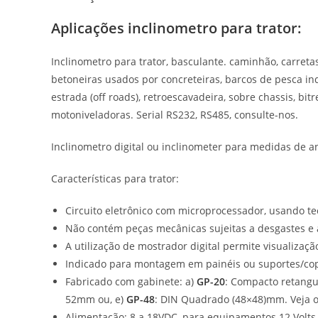
Aplicações inclinometro para trator
:
Inclinometro para trator, basculante. caminhão, carre
betoneiras usados por concreteiras, barcos de pesca in
estrada (off roads), retroescavadeira, sobre chassis, bit
motoniveladoras. Serial RS232, RS485, consulte-nos.
Inclinometro digital ou inclinometer para medidas de a
Características para trator:
Circuito eletrônico com microprocessador, usando te
Não contém peças mecânicas sujeitas a desgastes e 
A utilização de mostrador digital permite visualizaçã
Indicado para montagem em painéis ou suportes/co
Fabricado com gabinete: a)
GP-20
: Compacto retang
52mm ou, e)
GP-48
: DIN Quadrado (48×48)mm. Veja 
Alimentação: 8 a 18VDC, para equipamentos 12 Volts. P