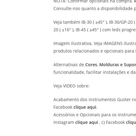
NOTA: Confirmar opcionais na compra.
Consulte-nos quanto a disponibilidade 
Veja também IB-30 ( ±45° ), IB-30/GP-20 (
20 ( ±16° ), IB-45 ( ±45° ) com leds progr
Imagem ilustrativa. Veja IMAGENS ilustra
produtos relacionados e opcionais para 
Alternativas de
Cores
,
Molduras e Supor
funcionalidade, facilitar instalações e
Veja VIDEO sobre:
Acabamento dos instrumentos Guster no
Facebook
clique aqui
.
Acessórios e Opcionais para os instrume
Instagram
clique aqui
, c) Facebook
cliq