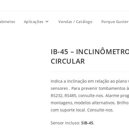
abinetes
Aplicações
Vendas / Catálogo
Porque Guster
IB-45 – INCLINÔMETRO
CIRCULAR
Indica a inclinação em relação ao plano 
sensores . Para prevenir tombamentos à
RS232, RS485, consulte-nos. Alarme progr
montagens, modelos alternativos. Brilho
com suporte local. Consulte-nos.
Sensor incluso:
SIB-45
.