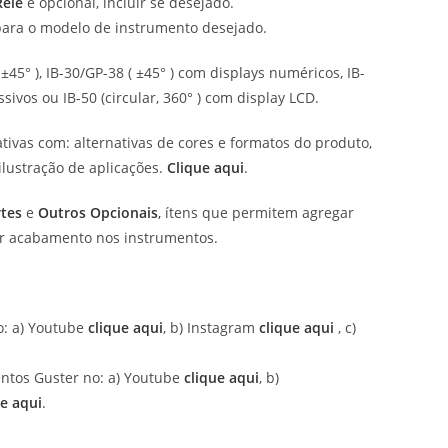
Relé
é opcional, incluir se desejado.
para o modelo de instrumento desejado.
 ±45° ), IB-30/GP-38 ( ±45° ) com displays numéricos, IB-
essivos ou IB-50 (circular, 360° ) com display LCD.
tivas com: alternativas de cores e formatos do produto,
ilustração de aplicações.
Clique aqui
.
tes
e
Outros Opcionais
,
ítens que permitem agregar
 dar acabamento nos instrumentos.
: a) Youtube
clique aqui
, b) Instagram
clique aqui
, c)
ntos Guster no: a) Youtube
clique aqui
, b)
ue aqui
.