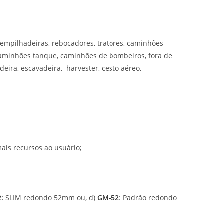
empilhadeiras, rebocadores, tratores, caminhões
, caminhões tanque, caminhões de bombeiros, fora de
adeira, escavadeira, harvester, cesto aéreo,
ais recursos ao usuário;
2
:
SLIM redondo 52mm ou, d)
GM-52
: Padrão redondo