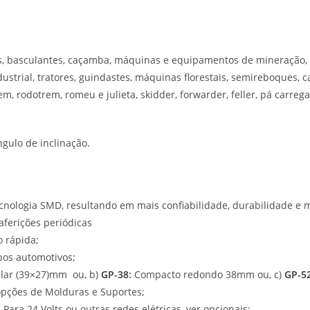
tas, basculantes, caçamba, máquinas e equipamentos de mineração, 
dustrial, tratores, guindastes, máquinas florestais, semireboques
rem, rodotrem, romeu e julieta, skidder, forwarder, feller, pá carreg
ngulo de inclinação.
cnologia SMD, resultando em mais confiabilidade, durabilidade e m
aferições periódicas
o rápida;
pos automotivos;
ular (39×27)mm ou, b)
GP-38
:
Compacto redondo 38mm ou, c)
GP-5
opções de Molduras e Suportes;
ara 24 Volts ou outras redes elétricas, ver opcionais;