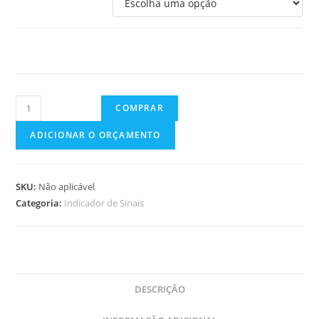
IS-
COMPRAR
10
ADICIONAR O ORÇAMENTO
–
INDICADOR
DE
SKU:
Não aplicável
7/8
Categoria:
Indicador de Sinais
SINAIS
quantidade
DESCRIÇÃO