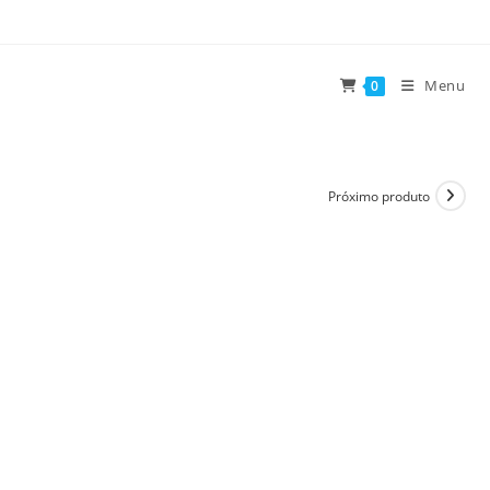
Ir
para
o
Menu
0
conteúdo
Próximo produto