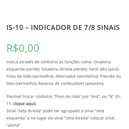
IS-10 – INDICADOR DE 7/8 SINAIS
R$
0,00
Indica através de símbolos as funções como: Sinaleira
esquerda (verde); Sinaleira direita (verde); Farol alto (azul);
Freio de mão (vermelho); Alternador (vermelho); Pressão do
óleo (vermelho); Reserva de combustível (amarelo).
Possível trocar símbolos “freio de mão” por “4×4”, ou “N” (IS-
11,
clique aqui
)
.
Sinal “seta direita” pode ser agrupado a sinal “seta
esquerda” e no lugar do sinal “seta direita” colocar sinal
“alerta”.