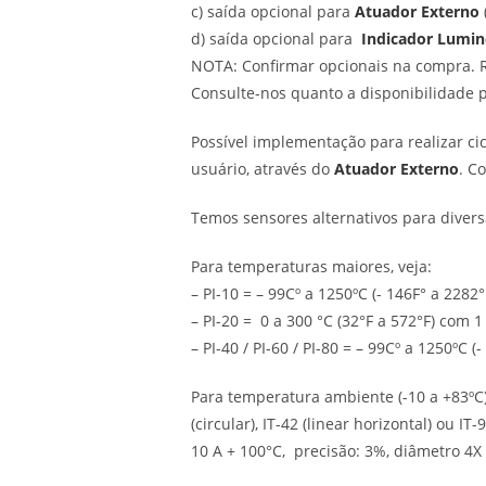
c) saída opcional para
Atuador Externo
d) saída opcional para
Indicador Lumi
NOTA: Confirmar opcionais na compra. Re
Consulte-nos quanto a disponibilidade 
Possível implementação para realizar c
usuário, através do
Atuador Externo
. C
Temos sensores alternativos para divers
Para temperaturas maiores, veja:
– PI-10 = – 99Cº a 1250ºC (- 146F° a 2282
– PI-20 = 0 a 300 °C (32°F a 572°F) com 1
– PI-40 / PI-60 / PI-80 = – 99Cº a 1250ºC 
Para temperatura ambiente (-10 a +83ºC),
(circular), IT-42 (linear horizontal) ou I
10 A + 100°C, precisão: 3%, diâmetro 4X