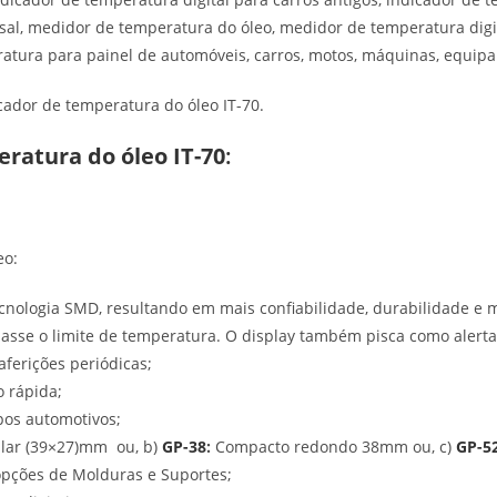
al, medidor de temperatura do óleo, medidor de temperatura digita
atura para painel de automóveis, carros, motos, máquinas, equipa
cador de temperatura do óleo IT-70.
ratura do óleo IT-70
:
eo:
cnologia SMD, resultando em mais confiabilidade, durabilidade e m
asse o limite de temperatura. O display também pisca como alerta
ferições periódicas;
o rápida;
pos automotivos;
ular (39×27)mm ou, b)
GP-38
:
Compacto redondo 38mm ou, c)
GP-5
opções de Molduras e Suportes;