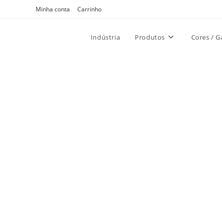
Ir
Minha conta
Carrinho
para
o
Indústria
Produtos
Cores / G
conteúdo