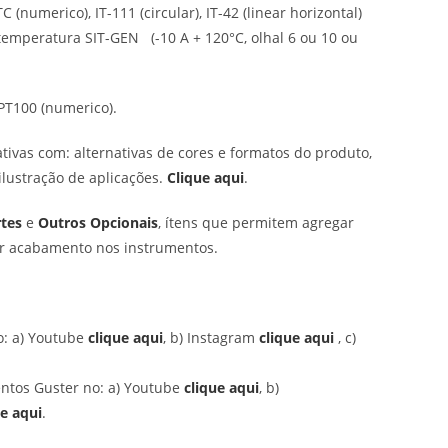
 (numerico), IT-111 (circular), IT-42 (linear horizontal)
 temperatura SIT-GEN (-10 A + 120°C, olhal 6 ou 10 ou
-PT100 (numerico).
tivas com: alternativas de cores e formatos do produto,
ilustração de aplicações.
Clique aqui
.
tes
e
Outros Opcionais
, ítens que permitem agregar
 dar acabamento nos instrumentos.
: a) Youtube
clique aqui
, b) Instagram
clique aqui
, c)
ntos Guster no: a) Youtube
clique aqui
, b)
ue aqui
.