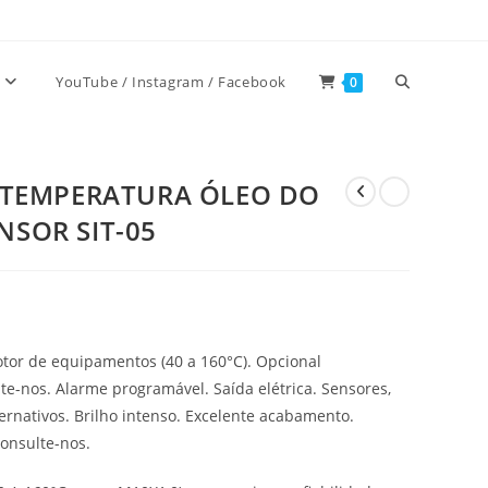
Alternar
YouTube / Instagram / Facebook
0
pesquisa
E TEMPERATURA ÓLEO DO
NSOR SIT-05
do
site
tor de equipamentos (40 a 160°C). Opcional
te-nos. Alarme programável. Saída elétrica. Sensores,
ernativos. Brilho intenso. Excelente acabamento.
Consulte-nos.