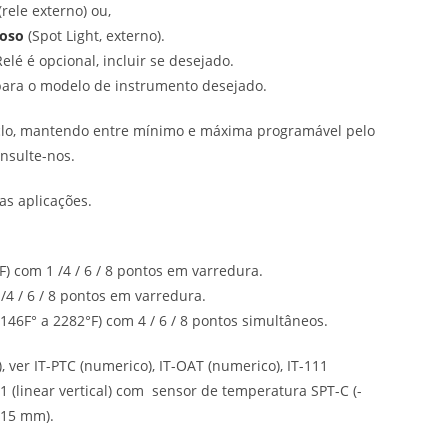
(rele externo) ou,
noso
(Spot Light, externo).
lé é opcional, incluir se desejado.
para o modelo de instrumento desejado.
iclo, mantendo entre mínimo e máxima programável pelo
onsulte-nos.
as aplicações.
°F) com 1 /4 / 6 / 8 pontos em varredura.
 /4 / 6 / 8 pontos em varredura.
(- 146F° a 2282°F) com 4 / 6 / 8 pontos simultâneos.
 ver IT-PTC (numerico), IT-OAT (numerico), IT-111
T-91 (linear vertical) com sensor de temperatura SPT-C (-
 15 mm).