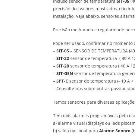
Incluso sensor de temperatura
SIT-05
(4
precisão dos valores mostrados, não inte
instalação. Veja abaixo, sensores alterna
Precisão melhorada e regularidade permi
Pode ser usado, confirmar no momento 
–
SIT-05
– SENSOR DE TEMPERATURA (40 
–
SIT-22
sensor de temperatura ( 40 A 12
–
SIT-28
sensor de temperatura ( 40 A 12
–
SIT-GEN
sensor de temperatura genéric
–
SPT-C
sensor de temperatura (- 10 A +
– Consulte-nos sobre outras possibilida
Temos sensores para diversas aplicaçõe
Tem dois alarmes programáveis pelo usu
a) alarme visual (displays ou leds piscam
b) saída opcional para
Alarme Sonoro
(b