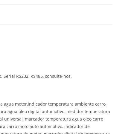
 Serial RS232, RS485, consulte-nos.
ra agua motor,indicador temperatura ambiente carro,
ura agua oleo digital automotivo, medidor temperatura
l universal, marcador temperatura agua oleo carro
para carro moto auto automotivo, indicador de
 temperatura do motor, marcador digital de temperatura