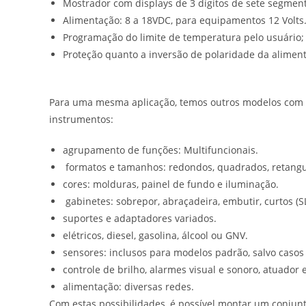
Mostrador com displays de 3 dígitos de sete segmento
Alimentação: 8 a 18VDC, para equipamentos 12 Volts. P
Programação do limite de temperatura pelo usuário;
Proteção quanto a inversão de polaridade da alimen
Para uma mesma aplicação, temos outros modelos com alt
instrumentos:
agrupamento de funções: Multifuncionais.
formatos e tamanhos: redondos, quadrados, retangular
cores: molduras, painel de fundo e iluminação.
gabinetes: sobrepor, abraçadeira, embutir, curtos (S
suportes e adaptadores variados.
elétricos, diesel, gasolina, álcool ou GNV.
sensores: inclusos para modelos padrão, salvo casos i
controle de brilho, alarmes visual e sonoro, atuador 
alimentação: diversas redes.
Com estas possibilidades, é possível montar um conjun