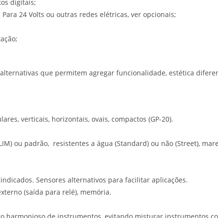
s digitais;
ara 24 Volts ou outras redes elétricas, ver opcionais;
tação;
ernativas que permitem agregar funcionalidade, estética diferenc
es, verticais, horizontais, ovais, compactos (GP-20).
LIM) ou padrão, resistentes a água (Standard) ou não (Street), mare
ndicados. Sensores alternativos para facilitar aplicações.
externo (saída para relé), memória.
to harmonioso de instrumentos, evitando misturar instrumentos co