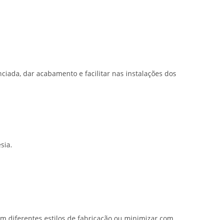
iada, dar acabamento e facilitar nas instalações dos
sia.
m diferentes estilos de fabricação ou minimizar com