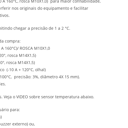
0 A 160°C, rosca M10X1,0) para maior confiabilidade,
rferir nos originais do equipamento e facilitar
tivos.
tindo chegar a precisão de 1 a 2 °C.
da compra:
A 160°C)/ ROSCA M10X1,0
0°, rosca M14X1,5)
0°, rosca M14X1,5)
o (-10 A + 120°C, olhal)
 100°C, precisão: 3%, diâmetro 4X 15 mm).
des.
s. Veja o VIDEO sobre sensor temperatura abaixo.
ário para:
)
uzzer externo) ou,