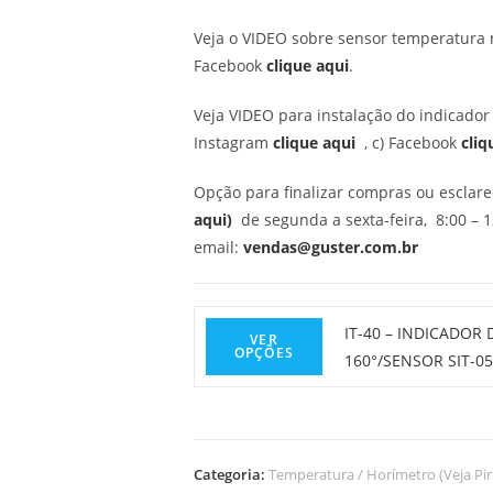
Veja o VIDEO sobre sensor temperatura 
Facebook
clique aqui
.
Veja VIDEO para instalação do indicado
Instagram
clique aqui
, c) Facebook
cliq
Opção para finalizar compras ou esclar
aqui)
de segunda a sexta-feira, 8:00 – 1
email:
vendas@guster.com.br
Este
IT-40 – INDICADOR
VER
OPÇÕES
produto
160°/SENSOR SIT-05
tem
várias
variantes.
As
Categoria:
Temperatura / Horímetro (Veja Pi