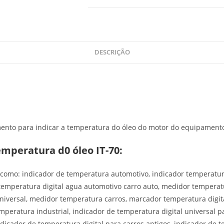
opções
podem
ser
escolhidas
na
DESCRIÇÃO
página
do
produto
ento para indicar a temperatura do óleo do motor do equipamento.
emperatura d0 óleo IT-70:
 como: indicador de temperatura automotivo, indicador temperatu
temperatura digital agua automotivo carro auto, medidor temperat
iversal, medidor temperatura carros, marcador temperatura digita
emperatura industrial, indicador de temperatura digital universal 
ndicador de temperatura digital para carros antigos, indicador de