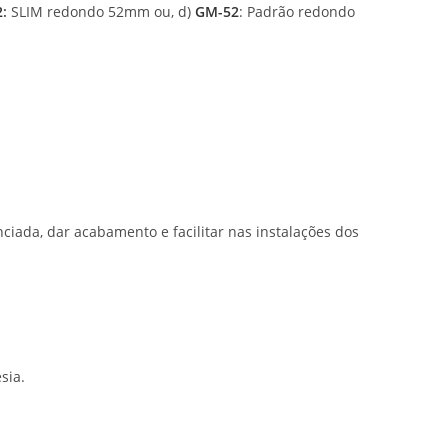
2
:
SLIM redondo 52mm ou, d)
GM-52
: Padrão redondo
iada, dar acabamento e facilitar nas instalações dos
sia.