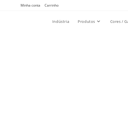
Ir
Minha conta
Carrinho
para
o
Indústria
Produtos
Cores / G
conteúdo