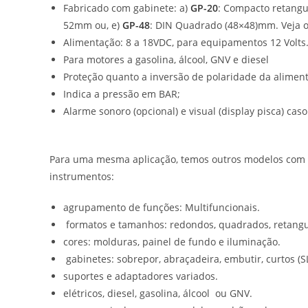
Fabricado com gabinete: a)
GP-20
: Compacto retang
52mm ou, e)
GP-48
: DIN Quadrado (48×48)mm. Veja 
Alimentação: 8 a 18VDC, para equipamentos 12 Volts. P
Para motores a gasolina, álcool, GNV e diesel
Proteção quanto a inversão de polaridade da alimen
Indica a pressão em BAR;
Alarme sonoro (opcional) e visual (display pisca) cas
Para uma mesma aplicação, temos outros modelos com alt
instrumentos:
agrupamento de funções: Multifuncionais.
formatos e tamanhos: redondos, quadrados, retangular
cores: molduras, painel de fundo e iluminação.
gabinetes: sobrepor, abraçadeira, embutir, curtos (S
suportes e adaptadores variados.
elétricos, diesel, gasolina, álcool ou GNV.