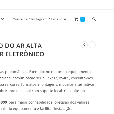
Alternar
YouTube / Instagram / Facebook
0
pesquisa
ÃO DO AR ALTA
R ELETRÔNICO
do
inhas pneumáticas. Exemplo: no motor do equipamento,
site
Opcional comunicação serial RS232, RS485, consulte-nos.
sores, cores, formatos, montagens, modelos alternativos.
abricante nacional com suporte local. Consulte-nos.
-300
, para maior confiabilidade, precisão dos valores
nais do equipamento e facilitar instalação.