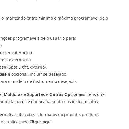
iclo, mantendo entre mínimo e máxima programável pelo
nções programáveis pelo usuário para:
)
uzzer externo) ou,
rele externo) ou,
oso
(Spot Light, externo).
Relé
é opcional, incluir se desejado.
para o modelo de instrumento desejado.
s
,
Molduras e Suportes
e
Outros Opcionais
. ítens que
tar instalações e dar acabamento nos instrumentos.
ternativas de cores e formatos do produto, produtos
 de aplicações.
Clique aqui
.