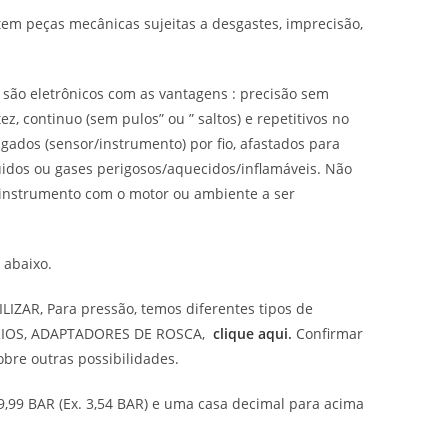
o tem peças mecânicas sujeitas a desgastes, imprecisão,
 são eletrônicos com as vantagens : precisão sem
z, continuo (sem pulos” ou ” saltos) e repetitivos no
gados (sensor/instrumento) por fio, afastados para
uidos ou gases perigosos/aquecidos/inflamáveis. Não
o instrumento com o motor ou ambiente a ser
 abaixo.
AR, Para pressão, temos diferentes tipos de
ÓRIOS, ADAPTADORES DE ROSCA,
clique aqui
.
Confirmar
bre outras possibilidades.
9,99 BAR (Ex. 3,54 BAR) e uma casa decimal para acima