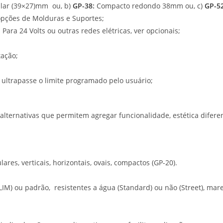
ular (39×27)mm ou, b)
GP-38
:
Compacto redondo 38mm ou, c)
GP-5
opções de Molduras e Suportes;
ara 24 Volts ou outras redes elétricas, ver opcionais;
tação;
o ultrapasse o limite programado pelo usuário;
ernativas que permitem agregar funcionalidade, estética diferenc
es, verticais, horizontais, ovais, compactos (GP-20).
LIM) ou padrão, resistentes a água (Standard) ou não (Street), mare