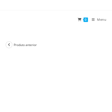
Ir
para
o
Menu
0
conteúdo
Produto anterior