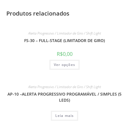
Produtos relacionados
Alerta Progressivo / Limitador de Giro / Shift Light
FS-30 – FULL-STAGE (LIMITADOR DE GIRO)
R$
0,00
Este
Ver opções
produto
tem
várias
variantes.
As
opções
Alerta Progressivo / Limitador de Giro / Shift Light
podem
ser
AP-10 –ALERTA PROGRESSIVO PROGRAMÁVEL / SIMPLES (5
escolhidas
LEDS)
na
página
do
produto
Leia mais