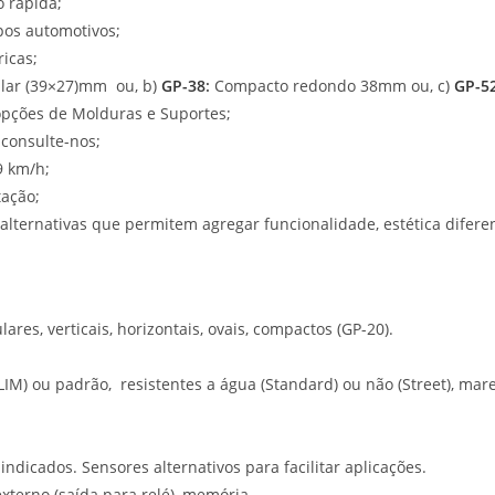
o rápida;
pos automotivos;
icas;
ular (39×27)mm ou, b)
GP-38
:
Compacto redondo 38mm ou, c)
GP-5
opções de Molduras e Suportes;
 consulte-nos;
9 km/h;
tação;
ernativas que permitem agregar funcionalidade, estética diferenc
es, verticais, horizontais, ovais, compactos (GP-20).
LIM) ou padrão, resistentes a água (Standard) ou não (Street), mare
ndicados. Sensores alternativos para facilitar aplicações.
externo (saída para relé), memória.