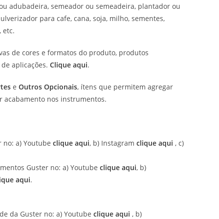
u adubadeira, semeador ou semeadeira, plantador ou
ulverizador para cafe, cana, soja, milho, sementes,
, etc.
ivas de cores e formatos do produto, produtos
 de aplicações.
Clique aqui
.
tes
e
Outros Opcionais
, ítens que permitem agregar
 dar acabamento nos instrumentos.
 no: a) Youtube
clique aqui
, b) Instagram
clique aqui
, c)
umentos Guster no: a) Youtube
clique aqui
, b)
lique aqui
.
ade da Guster no: a) Youtube
clique aqui
, b)