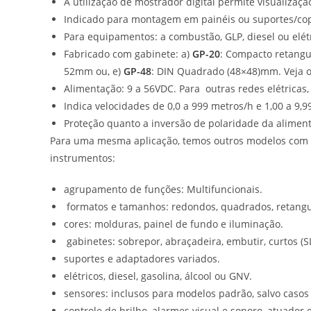
A utilização de mostrador digital permite visualizaçã
Indicado para montagem em painéis ou suportes/co
Para equipamentos: a combustão, GLP, diesel ou elétr
Fabricado com gabinete: a)
GP-20
: Compacto retang
52mm ou, e)
GP-48
: DIN Quadrado (48×48)mm. Veja 
Alimentação: 9 a 56VDC. Para outras redes elétricas,
Indica velocidades de 0,0 a 999 metros/h e 1,00 a 9,9
Proteção quanto a inversão de polaridade da alimen
Para uma mesma aplicação, temos outros modelos com alt
instrumentos:
agrupamento de funções: Multifuncionais.
formatos e tamanhos: redondos, quadrados, retangular
cores: molduras, painel de fundo e iluminação.
gabinetes: sobrepor, abraçadeira, embutir, curtos (S
suportes e adaptadores variados.
elétricos, diesel, gasolina, álcool ou GNV.
sensores: inclusos para modelos padrão, salvo casos i
controle de brilho, alarmes visual e sonoro, atuador 