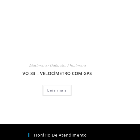
Velocímetro / Odômetro / Horímetro
VO-83 – VELOCÍMETRO COM GPS
Leia mais
Horário De Atendimento