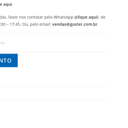
ue aqui
.
idas, favor nos contatar pelo WhatsApp
(clique aqui)
de
00 – 17:45. Ou, pelo email:
vendas@guster.com.br
tro
ENTO