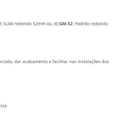
2
:
SLIM redondo 52mm ou, d)
GM-52
: Padrão redondo
iada, dar acabamento e facilitar nas instalações dos
sia.