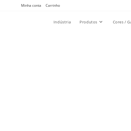
Ir
Minha conta
Carrinho
para
o
Indústria
Produtos
Cores / G
conteúdo