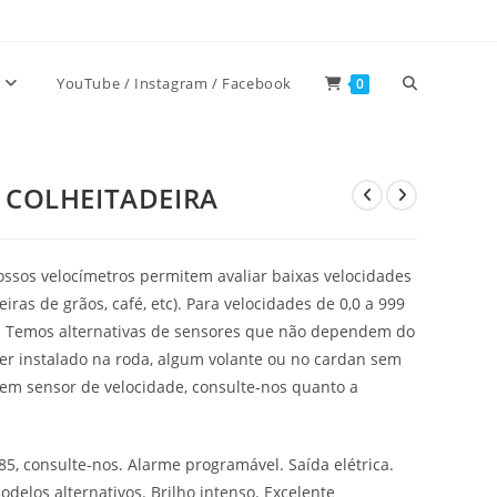
Alternar
YouTube / Instagram / Facebook
0
pesquisa
 COLHEITADEIRA
do
Nossos velocímetros permitem avaliar baixas velocidades
iras de grãos, café, etc). Para velocidades de 0,0 a 999
site
os. Temos alternativas de sensores que não dependem do
er instalado na roda, algum volante ou no cardan sem
em sensor de velocidade, consulte-nos quanto a
5, consulte-nos. Alarme programável. Saída elétrica.
delos alternativos. Brilho intenso. Excelente