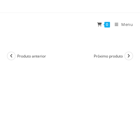
Ir
para
o
Menu
0
conteúdo
Produto anterior
Próximo produto