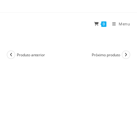
Ir
para
o
Menu
0
conteúdo
Produto anterior
Próximo produto