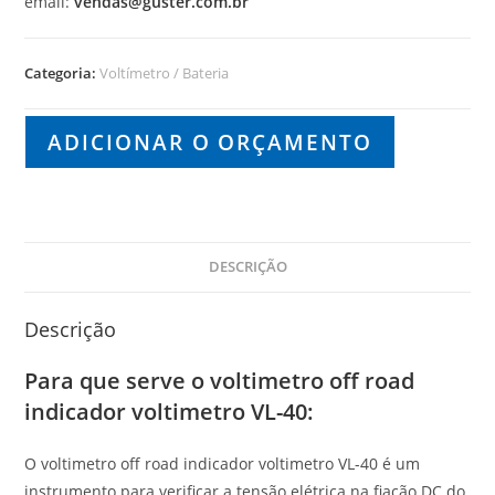
email:
vendas@guster.com.br
Categoria:
Voltímetro / Bateria
ADICIONAR O ORÇAMENTO
DESCRIÇÃO
Descrição
Para que serve o voltimetro off road
indicador voltimetro VL-40:
O voltimetro off road indicador voltimetro VL-40 é um
instrumento para verificar a tensão elétrica na fiação DC do