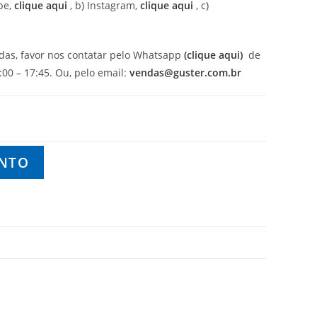
be,
clique aqui
, b) Instagram,
clique aqui
, c)
idas, favor nos contatar pelo Whatsapp
(clique aqui)
de
00 – 17:45. Ou, pelo email:
vendas@guster.com.br
ENTO