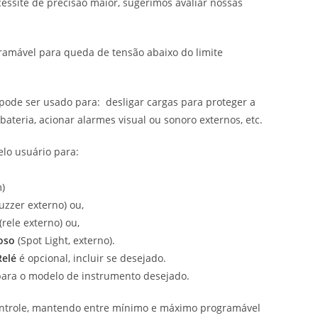
essite de precisão maior, sugerimos avaliar nossas
gramável para queda de tensão abaixo do limite
pode ser usado para: desligar cargas para proteger a
bateria, acionar alarmes visual ou sonoro externos, etc.
elo usuário para:
m)
uzzer externo) ou,
(rele externo) ou,
oso
(Spot Light, externo).
Relé
é opcional, incluir se desejado.
para o modelo de instrumento desejado.
controle, mantendo entre mínimo e máximo programável