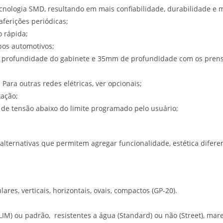
cnologia SMD, resultando em mais confiabilidade, durabilidade e m
ferições periódicas;
o rápida;
pos automotivos;
 profundidade do gabinete e 35mm de profundidade com os prens
Para outras redes elétricas, ver opcionais;
tação;
 de tensão abaixo do limite programado pelo usuário;
ernativas que permitem agregar funcionalidade, estética diferenc
es, verticais, horizontais, ovais, compactos (GP-20).
LIM) ou padrão, resistentes a água (Standard) ou não (Street), mare