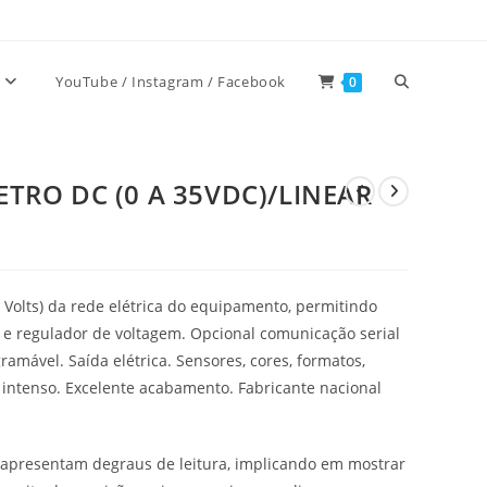
Alternar
YouTube / Instagram / Facebook
0
pesquisa
ETRO DC (0 A 35VDC)/LINEAR
do
m Volts) da rede elétrica do equipamento, permitindo
site
or e regulador de voltagem. Opcional comunicação serial
amável. Saída elétrica. Sensores, cores, formatos,
 intenso. Excelente acabamento. Fabricante nacional
 apresentam degraus de leitura, implicando em mostrar