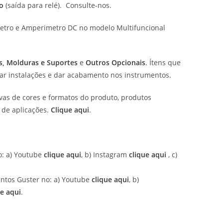
o
(saída para relé). Consulte-nos.
etro e Amperimetro DC no modelo Multifuncional
s
,
Molduras e Suportes
e
Outros Opcionais
. Ítens que
tar instalações e dar acabamento nos instrumentos.
ivas de cores e formatos do produto, produtos
 de aplicações.
Clique aqui
.
: a) Youtube
clique aqui
, b) Instagram
clique aqui
, c)
ntos Guster no: a) Youtube
clique aqui
, b)
ue aqui
.