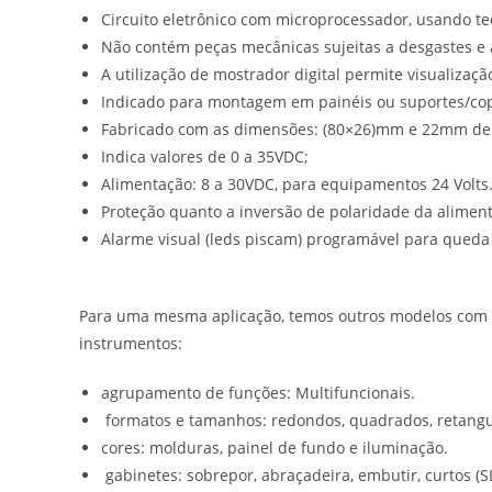
Circuito eletrônico com microprocessador, usando te
Não contém peças mecânicas sujeitas a desgastes e a
A utilização de mostrador digital permite visualizaçã
Indicado para montagem em painéis ou suportes/co
Fabricado com as dimensões: (80×26)mm e 22mm de
Indica valores de 0 a 35VDC;
Alimentação: 8 a 30VDC, para equipamentos 24 Volts. 
Proteção quanto a inversão de polaridade da alimen
Alarme visual (leds piscam) programável para queda
Para uma mesma aplicação, temos outros modelos com alt
instrumentos:
agrupamento de funções: Multifuncionais.
formatos e tamanhos: redondos, quadrados, retangular
cores: molduras, painel de fundo e iluminação.
gabinetes: sobrepor, abraçadeira, embutir, curtos (S