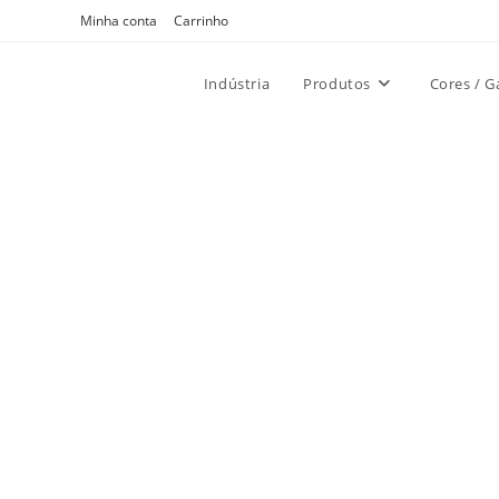
Ir
Minha conta
Carrinho
para
o
Indústria
Produtos
Cores / G
conteúdo