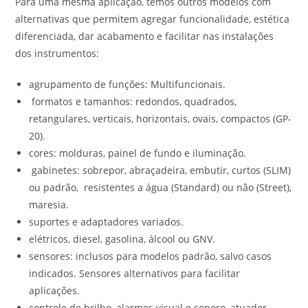
Para uma mesma aplicação, temos outros modelos com
alternativas que permitem agregar funcionalidade, estética
diferenciada, dar acabamento e facilitar nas instalações
dos instrumentos:
agrupamento de funções: Multifuncionais.
formatos e tamanhos: redondos, quadrados,
retangulares, verticais, horizontais, ovais, compactos (GP-
20).
cores: molduras, painel de fundo e iluminação.
gabinetes: sobrepor, abraçadeira, embutir, curtos (SLIM)
ou padrão, resistentes a água (Standard) ou não (Street),
maresia.
suportes e adaptadores variados.
elétricos, diesel, gasolina, álcool ou GNV.
sensores: inclusos para modelos padrão, salvo casos
indicados. Sensores alternativos para facilitar
aplicações.
controle de brilho, alarmes visual e sonoro, atuador