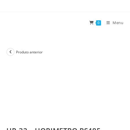
Ir
para
o
Menu
0
conteúdo
Produto anterior