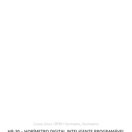
Conta-Giros / RPM / Horímetro
,
Horímetros
HR-30 – HORÍMETRO DIGITAL INTELIGENTE PROGRAMÁVEL