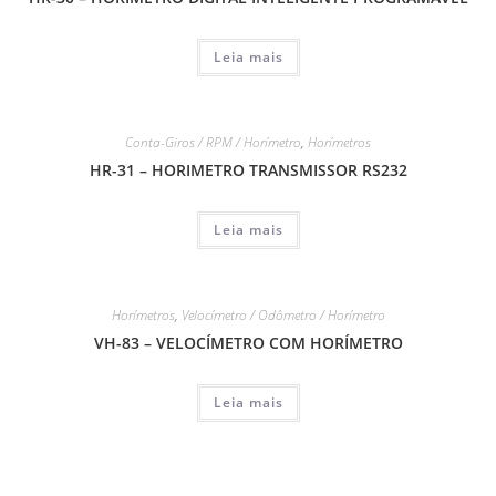
Leia mais
Conta-Giros / RPM / Horímetro
,
Horímetros
HR-31 – HORIMETRO TRANSMISSOR RS232
Leia mais
Horímetros
,
Velocímetro / Odômetro / Horímetro
VH-83 – VELOCÍMETRO COM HORÍMETRO
Leia mais